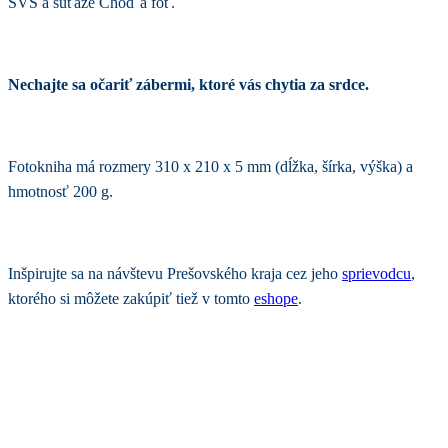
SVS a súťaže Choď a foť.
Nechajte sa očariť zábermi, ktoré vás chytia za srdce.
Fotokniha má rozmery 310 x 210 x 5 mm (dĺžka, šírka, výška) a
hmotnosť 200 g.
Inšpirujte sa na návštevu Prešovského kraja cez jeho
sprievodcu
,
ktorého si môžete zakúpiť tiež v tomto
eshope
.