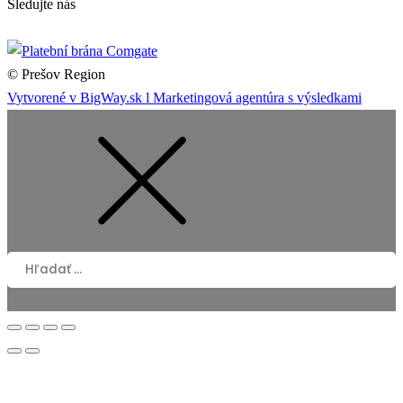
Sledujte nás
© Prešov Region
Vytvorené v BigWay.sk l Marketingová agentúra s výsledkami
Hľadať: