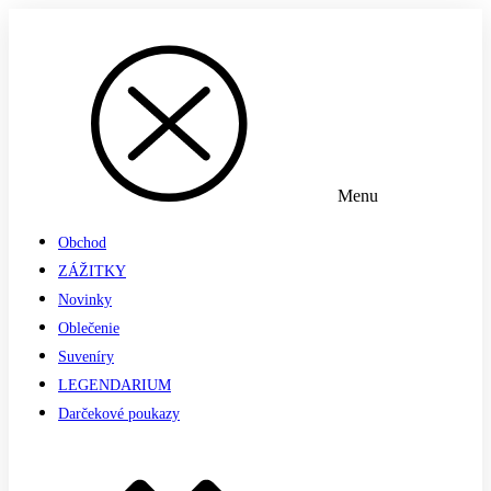
Menu
Obchod
ZÁŽITKY
Novinky
Oblečenie
Suveníry
LEGENDARIUM
Darčekové poukazy