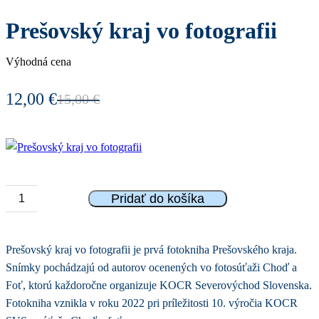
Prešovský kraj vo fotografii
Výhodná cena
12,00
€
15,00
€
Pôvodná
Aktuálna
cena
cena
bola:
je:
15,00 €.
12,00 €.
Pridať do košíka
množstvo
Prešovský
kraj
vo
fotografii
Prešovský kraj vo fotografii je prvá fotokniha Prešovského kraja.
Snímky pochádzajú od autorov ocenených vo fotosúťaži Choď a
Foť, ktorú každoročne organizuje KOCR Severovýchod Slovenska.
Fotokniha vznikla v roku 2022 pri príležitosti 10. výročia KOCR