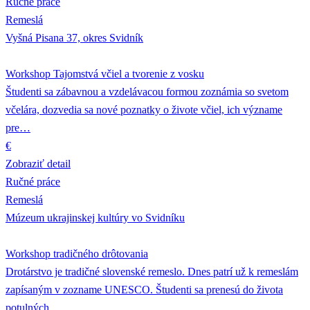
Ručné práce
Remeslá
Vyšná Pisana 37, okres Svidník
Workshop Tajomstvá včiel a tvorenie z vosku
Študenti sa zábavnou a vzdelávacou formou zoznámia so svetom
včelára, dozvedia sa nové poznatky o živote včiel, ich význame
pre…
€
Zobraziť detail
Ručné práce
Remeslá
Múzeum ukrajinskej kultúry vo Svidníku
Workshop tradičného drôtovania
Drotárstvo je tradičné slovenské remeslo. Dnes patrí už k remeslám
zapísaným v zozname UNESCO. Študenti sa prenesú do života
potulných…