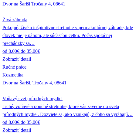
Dvor na Šariši Tročany 4, 08641
Živá záhrada
Pokojné, živé a inšpiratívne stretnutie v permakultúrnej záhrade, kde
človek nie je pánom, ale súčasťou celku. Počas spoločnej
prechádzky sa…
od 8.00€ do 35.00€
Zobraziť detail
Ručné práce
Kozmetika
Dvor na Šariši, Tročany 4, 08641
Voňavý svet prírodných mydiel
Tiché, voňavé a poučné stretnutie, ktoré vás zavedie do sveta
prírodných mydiel. Dozviete sa, ako vznikajú, z čoho sa vyrábajú…
od 8.00€ do 35.00€
Zobraziť detail