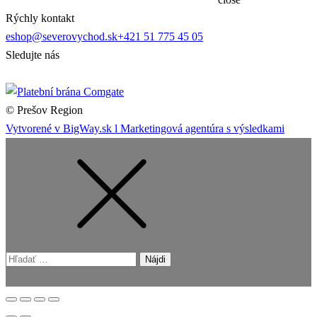
Rýchly kontakt
eshop@severovychod.sk
+421 51 775 45 05
Sledujte nás
© Prešov Region
Vytvorené v BigWay.sk l Marketingová agentúra s výsledkami
Hľadať: