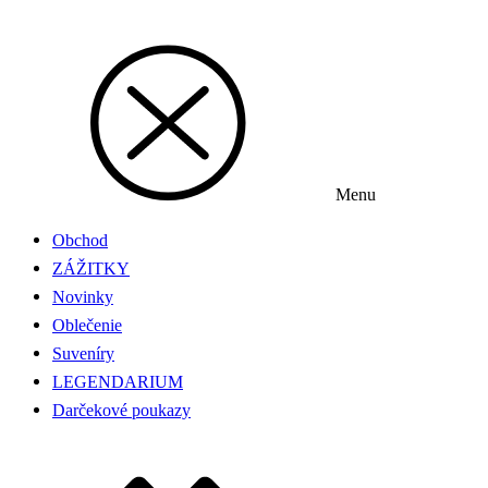
Menu
Obchod
ZÁŽITKY
Novinky
Oblečenie
Suveníry
LEGENDARIUM
Darčekové poukazy