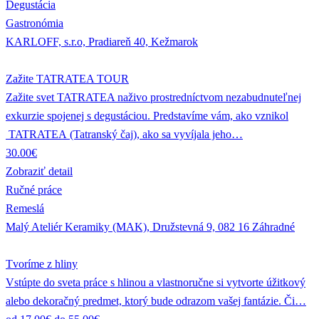
Degustácia
Gastronómia
KARLOFF, s.r.o, Pradiareň 40, Kežmarok
Zažite TATRATEA TOUR
Zažite svet TATRATEA naživo prostredníctvom nezabudnuteľnej
exkurzie spojenej s degustáciou. Predstavíme vám, ako vznikol
TATRATEA (Tatranský čaj), ako sa vyvíjala jeho…
30.00€
Zobraziť detail
Ručné práce
Remeslá
Malý Ateliér Keramiky (MAK), Družstevná 9, 082 16 Záhradné
Tvoríme z hliny
Vstúpte do sveta práce s hlinou a vlastnoručne si vytvorte úžitkový
alebo dekoračný predmet, ktorý bude odrazom vašej fantázie. Či…