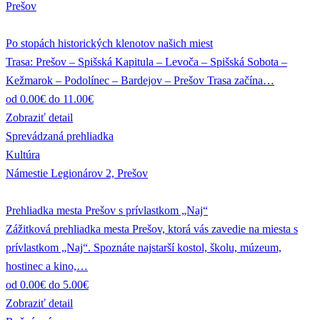
Prešov
Po stopách historických klenotov našich miest
Trasa: Prešov – Spišská Kapitula – Levoča – Spišská Sobota –
Kežmarok – Podolínec – Bardejov – Prešov Trasa začína…
od 0.00€ do 11.00€
Zobraziť detail
Sprevádzaná prehliadka
Kultúra
Námestie Legionárov 2, Prešov
Prehliadka mesta Prešov s prívlastkom „Naj“
Zážitková prehliadka mesta Prešov, ktorá vás zavedie na miesta s
prívlastkom „Naj“. Spoznáte najstarší kostol, školu, múzeum,
hostinec a kino,…
od 0.00€ do 5.00€
Zobraziť detail