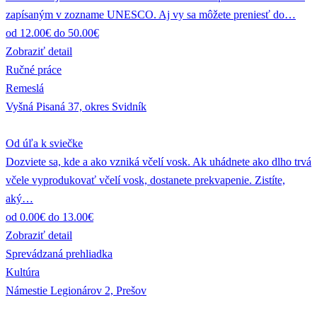
zapísaným v zozname UNESCO. Aj vy sa môžete preniesť do…
od 12.00€ do 50.00€
Zobraziť detail
Ručné práce
Remeslá
Vyšná Pisaná 37, okres Svidník
Od úľa k sviečke
Dozviete sa, kde a ako vzniká včelí vosk. Ak uhádnete ako dlho trvá
včele vyprodukovať včelí vosk, dostanete prekvapenie. Zistíte,
aký…
od 0.00€ do 13.00€
Zobraziť detail
Sprevádzaná prehliadka
Kultúra
Námestie Legionárov 2, Prešov