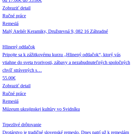
od 17.00€ do 55.00€
Zobraziť detail
Ručné práce
Remeslá
Malý Ateliér Keramiky, Družstevná 9, 082 16 Záhradné
Hlinený odtlačok
Pripojte sa k zážitkovému kurzu „Hlinený odtlačok“, ktorý vás
vtiahne do sveta tvorivosti, zábavy a nezabudnuteľných spoločných
chvíľ strávených s…
55.00€
Zobraziť detail
Ručné práce
Remeslá
Múzeum ukrajinskej kultúry vo Svidníku
Trpezlivé drôtovanie
Drotárstvo je tradičné slovenské remeslo. Dnes patrí už k remeslám