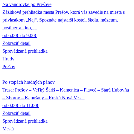
Na vandrovke po Prešove
Zážitková prehliadka mesta Prešov, ktorá vás zavedie na miesta s
prívlastkom „Naj“. Spoznáte najstarší kostol, školu, múzeum,
hostinec a kino,…
od 6.00€ do 9.00€
Zobraziť detail
Sprevádzaná prehliadka
Hrady
Prešov
Po stopách hradných pánov
Trasa: Prešov – Veľký Šariš – Kamenica – Plaveč – Stará Ľubovňa
– Zborov – Kapušany – Ruská Nová Ves…
od 0.00€ do 11.00€
Zobraziť detail
Sprevádzaná prehliadka
Mestá