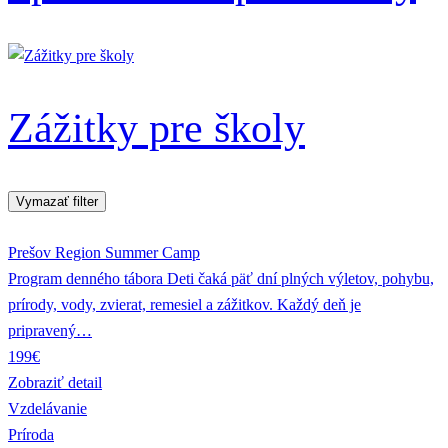
Zážitky pre školy
Vymazať filter
Prešov Region Summer Camp
Program denného tábora Deti čaká päť dní plných výletov, pohybu,
prírody, vody, zvierat, remesiel a zážitkov. Každý deň je
pripravený…
199€
Zobraziť detail
Vzdelávanie
Príroda