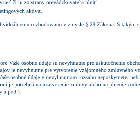
ieť či ju zo strany prevádzkovateľa plniť
tingových aktivít.
ividuálnemu rozhodovaniu v zmysle § 28 Zákona. S takým spr
oré Vaše osobné údaje sú nevyhnutné pre uskutočnenie obchod
dajov je nevyhnutné pre vytvorenie vzájomného zmluvného v
Vaše osobné údaje v nevyhnutnom rozsahu neposkytnete, neb
orá je potrebná na uzatvorenie zmluvy alebo na plnenie zmlu
y a pod.).