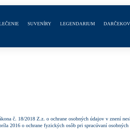
LEČENIE
SUVENÍRY
LEGENDARIUM
DARČEKOV
Novinky
Oblečenie
Suvenír
kona č. 18/2018 Z.z. o ochrane osobných údajov v znení nesk
ríla 2016 o ochrane fyzických osôb pri spracúvaní osobných