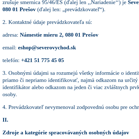
zrušuje smernica 95/46/ES (ďalej len ,,Nariadenie‘‘) je
Seve
080 01 Prešov
(ďalej len: „prevádzkovateľ“).
2. Kontaktné údaje prevádzkovateľa sú:
adresa:
Námestie mieru 2, 080 01 Prešov
email:
eshop@severovychod.sk
telefón:
+421 51 775 45 05
3. Osobnými údajmi sa rozumejú všetky informácie o identif
priamo či nepriamo identifikovať, najmä odkazom na určitý id
identifikátor alebo odkazom na jeden či viac zvláštnych prvk
osoby.
4. Prevádzkovateľ nevymenoval zodpovednú osobu pre ochr
II.
Zdroje a kategórie spracovávaných osobných údajov