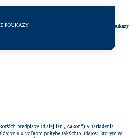
É POUKAZY
y
LEGENDARIUM
Darčekové poukazy
orších predpisov (ďalej len „Zákon“) a nariadenia
 údajov a o voľnom pohybe takýchto údajov, ktorým sa