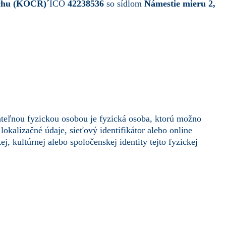
uchu (KOCR)´
IČO
42238536
so sídlom
Námestie mieru 2,
vateľnou fyzickou osobou je fyzická osoba, ktorú možno
lokalizačné údaje, sieťový identifikátor alebo online
j, kultúrnej alebo spoločenskej identity tejto fyzickej