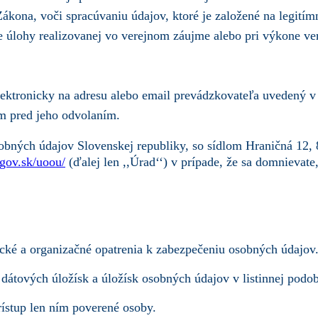
Zákona, voči spracúvaniu údajov, ktoré je založené na legit
 úlohy realizovanej vo verejnom záujme alebo pri výkone ver
ektronicky na adresu alebo email prevádzkovateľa uvedený v č
m pred jeho odvolaním.
obných údajov Slovenskej republiky, so sídlom Hraničná 12, 
.gov.sk/uoou/
(ďalej len ,,Úrad‘‘) v prípade, že sa domnievat
nické a organizačné opatrenia k zabezpečeniu osobných údajov
 dátových úložísk a úložísk osobných údajov v listinnej podo
ístup len ním poverené osoby.