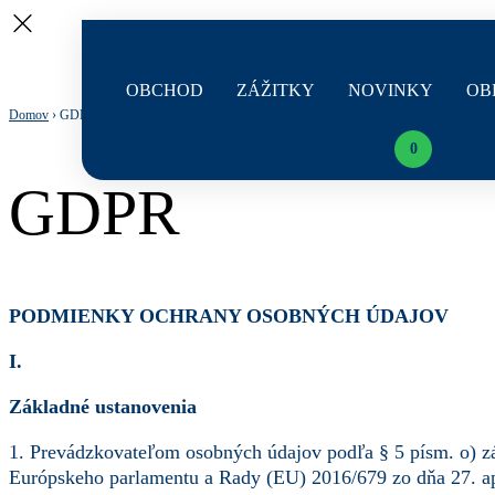
OBCHOD
ZÁŽITKY
NOVINKY
OB
Obchod
ZÁŽITKY
Domov
›
GDPR
0
GDPR
PODMIENKY OCHRANY OSOBNÝCH ÚDAJOV
I.
Základné ustanovenia
1. Prevádzkovateľom osobných údajov podľa § 5 písm. o) zá
Európskeho parlamentu a Rady (EU) 2016/679 zo dňa 27. ap