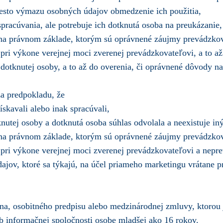
iesto výmazu osobných údajov obmedzenie ich použitia,
pracúvania, ale potrebuje ich dotknutá osoba na preukázanie
 na právnom základe, ktorým sú oprávnené záujmy prevádzko
pri výkone verejnej moci zverenej prevádzkovateľovi, a to až
otknutej osoby, a to až do overenia, či oprávnené dôvody n
a predpokladu, že
ískavali alebo inak spracúvali,
nutej osoby a dotknutá osoba súhlas odvolala a neexistuje i
 na právnom základe, ktorým sú oprávnené záujmy prevádzko
 pri výkone verejnej moci zverenej prevádzkovateľovi a nepr
jov, ktoré sa týkajú, na účel priameho marketingu vrátane p
a, osobitného predpisu alebo medzinárodnej zmluvy, ktorou j
eb informačnej spoločnosti osobe mladšej ako 16 rokov.