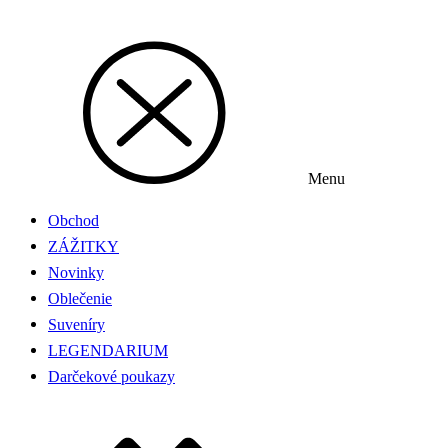
Menu
Obchod
ZÁŽITKY
Novinky
Oblečenie
Suveníry
LEGENDARIUM
Darčekové poukazy