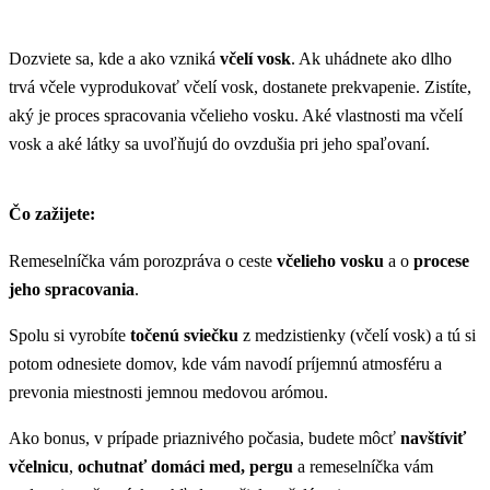
Dozviete sa, kde a ako vzniká
včelí vosk
. Ak uhádnete ako dlho
trvá včele vyprodukovať včelí vosk, dostanete prekvapenie. Zistíte,
aký je proces spracovania včelieho vosku. Aké vlastnosti ma včelí
vosk a aké látky sa uvoľňujú do ovzdušia pri jeho spaľovaní.
Čo zažijete:
Remeselníčka vám porozpráva o ceste
včelieho vosku
a o
procese
jeho spracovania
.
Spolu si vyrobíte
točenú sviečku
z medzistienky (včelí vosk) a tú si
potom odnesiete domov, kde vám navodí príjemnú atmosféru a
prevonia miestnosti jemnou medovou arómou.
Ako bonus, v prípade priaznivého počasia, budete môcť
navštíviť
včelnicu
,
ochutnať domáci med, pergu
a remeselníčka vám