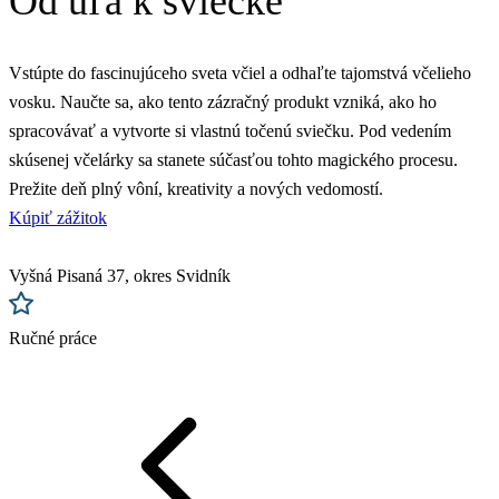
Od úľa k sviečke
Vstúpte do fascinujúceho sveta včiel a odhaľte tajomstvá včelieho
vosku. Naučte sa, ako tento zázračný produkt vzniká, ako ho
spracovávať a vytvorte si vlastnú točenú sviečku. Pod vedením
skúsenej včelárky sa stanete súčasťou tohto magického procesu.
Prežite deň plný vôní, kreativity a nových vedomostí.
Kúpiť zážitok
Vyšná Pisaná 37, okres Svidník
Ručné práce