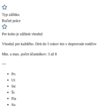
Typ zážitku
Ručné práce
Pre koho je zážitok vhodný
Vhodný pre každého. Deti do 5 rokov len v doprovode rodičov
Min. a max. počet účastníkov: 3 až 8
<
>
Po
Ut
Str
Št
Pia
So