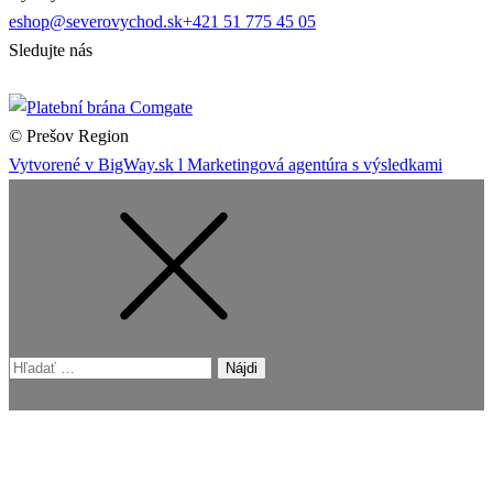
eshop@severovychod.sk
+421 51 775 45 05
Sledujte nás
© Prešov Region
Vytvorené v BigWay.sk l Marketingová agentúra s výsledkami
Hľadať: