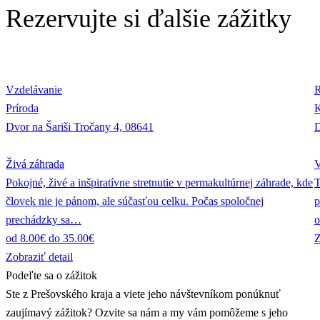
Rezervujte si ďalšie zážitky
Vzdelávanie
R
Príroda
K
Dvor na Šariši Tročany 4, 08641
D
Živá záhrada
V
Pokojné, živé a inšpiratívne stretnutie v permakultúrnej záhrade, kde
T
človek nie je pánom, ale súčasťou celku. Počas spoločnej
p
prechádzky sa…
o
od 8.00€ do 35.00€
Z
Zobraziť detail
Podeľte sa o zážitok
Ste z Prešovského kraja a viete jeho návštevníkom ponúknuť
zaujímavý zážitok? Ozvite sa nám a my vám pomôžeme s jeho