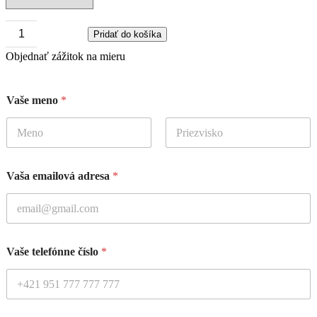
Pridať do košíka
množstvo
Objednať zážitok na mieru
Od
úľa
k
Vaše meno
*
sviečke
Vaša emailová adresa
*
Vaše telefónne číslo
*