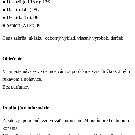
● Dospelí (od 15 r.): 13€
● Deti (5-14 r.): 8€
● Deti (do 4 r.): 0€
● Seniori (ZŤP): 8€
Cena zahŕňa: ukážku, odborný výklad, vlastný výrobok, darček
Oblečenie
V prípade návštevy včelnice vám odporúčame vziať tričko s dlhým
rukávom a nohavice.
Bez parfumov.
Doplňujúce informácie
Zážitok je potrebné rezervovať minimálne 24 hodín pred dátumom
konania.