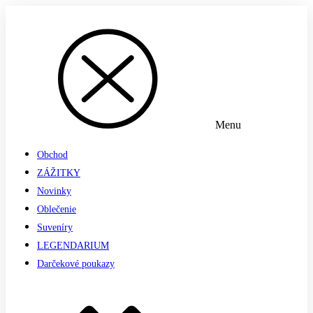
Menu
Obchod
ZÁŽITKY
Novinky
Oblečenie
Suveníry
LEGENDARIUM
Darčekové poukazy