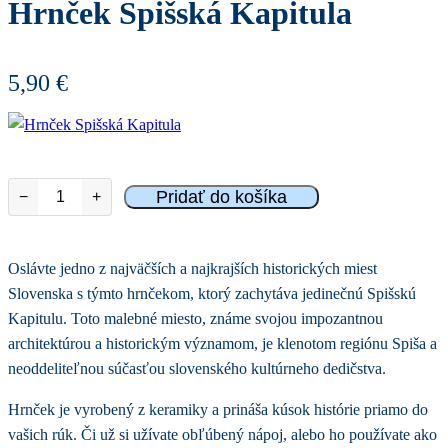
Hrnček Spišská Kapitula
5,90
€
Pridať do košíka
−
+
množstvo
Hrnček
Spišská
Kapitula
Oslávte jedno z najväčších a najkrajších historických miest
Slovenska s týmto hrnčekom, ktorý zachytáva jedinečnú Spišskú
Kapitulu. Toto malebné miesto, známe svojou impozantnou
architektúrou a historickým významom, je klenotom regiónu Spiša a
neoddeliteľnou súčasťou slovenského kultúrneho dedičstva.
Hrnček je vyrobený z keramiky a prináša kúsok histórie priamo do
vašich rúk. Či už si užívate obľúbený nápoj, alebo ho používate ako