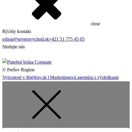
close
Rýchly kontakt
eshop@severovychod.sk
+421 51 775 45 05
Sledujte nás
© Prešov Region
Vytvorené v BigWay.sk l Marketingová agentúra s výsledkami
Hľadať: